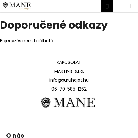
K
Ugrás
Kosár
M
Bejelent
a
o
fő
Vissza
Vissza
s
tartalomhoz
Doporučené odkazy
á
M
r
i
Bejegyzés nem található...
t
k
KAPCSOLAT
e
MARTINis, s.r.o.
r
e
info@suruhajat.hu
s
06-70-585-1262
?
L
KERESÉS
O nás
á