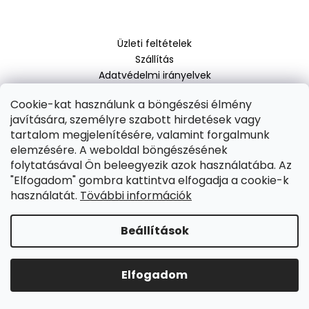
b
l
A
Üzleti feltételek
é
j
Szállítás
c
á
Adatvédelmi irányelvek
n
A Mane-ról
l
Cookie-kat használunk a böngészési élmény
Miért vásároljon tőlünk?
j
javítására, személyre szabott hirdetések vagy
Rólunk
u
tartalom megjelenítésére, valamint forgalmunk
k
elemzésére. A weboldal böngészésének
folytatásával Ön beleegyezik azok használatába. Az
Elfogadjuk az online fizetéseket:
"Elfogadom" gombra kattintva elfogadja a cookie-k
CSOMAG:
használatát.
Tövábbi információk
Shoptet készítette
2X
MANE
Copyright 2026
SuruHajat.hu
. Minden jog fenntartva.
Süti
HAJERŐSÍTŐ
Beállítások
beállítások szerkesztése
AZ
AZONNALI
HAJDÚSÍTÁSÉRT
+
Elfogadom
INGYENES
RÖGZÍTŐ