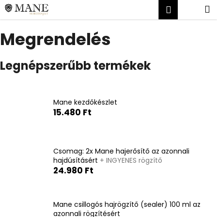
K
Ugrás
Kosár
M
Bejelent
a
o
fő
Vissza
Vissza
s
tartalomhoz
Megrendelés
á
M
r
Legnépszerűbb termékek
i
t
k
e
Mane kezdőkészlet
15.480 Ft
r
e
s
?
Csomag: 2x Mane hajerősítő az azonnali
hajdúsításért
+ INGYENES rögzítő
24.980 Ft
KERESÉS
Mane csillogós hajrögzítő (sealer) 100 ml az
azonnali rögzítésért