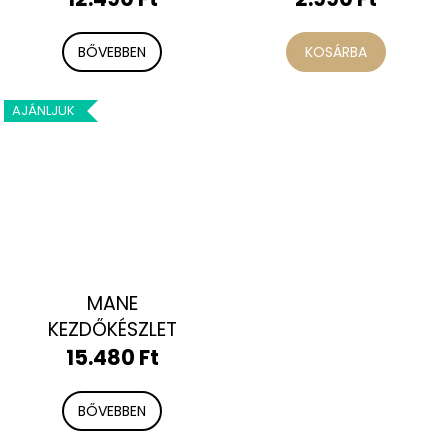
HAJDÚSÍTÁSÉRT
RÖGZÍTÉSÉRT
BŐVEBBEN
KOSÁRBA
AJÁNLJUK
MANE
KEZDŐKÉSZLET
15.480 Ft
BŐVEBBEN