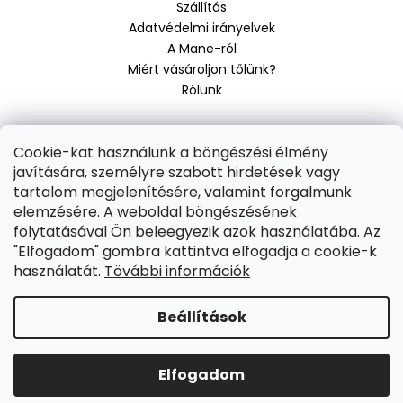
Szállítás
i
c
Adatvédelmi irányelvek
A Mane-ról
Miért vásároljon tőlünk?
Rólunk
Cookie-kat használunk a böngészési élmény
Elfogadjuk az online fizetéseket:
javítására, személyre szabott hirdetések vagy
Shoptet készítette
tartalom megjelenítésére, valamint forgalmunk
elemzésére. A weboldal böngészésének
Copyright 2026
SuruHajat.hu
. Minden jog fenntartva.
Süti
folytatásával Ön beleegyezik azok használatába. Az
beállítások szerkesztése
"Elfogadom" gombra kattintva elfogadja a cookie-k
használatát.
Tövábbi információk
Beállítások
Elfogadom