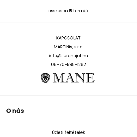
összesen
5
termék
L
i
s
t
KAPCSOLAT
a
i
MARTINis, s.r.o.
r
info@suruhajat.hu
á
06-70-585-1262
n
y
í
t
á
s
L
e
O nás
á
l
b
e
l
m
Üzleti feltételek
e
é