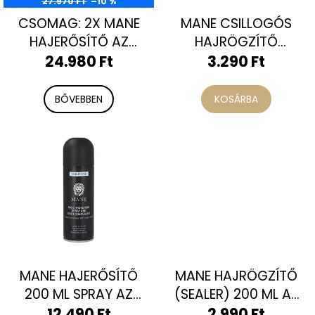
27.970 FT
–10 %
k
s
CSOMAG: 2X MANE
MANE CSILLOGÓS
l
e
HAJERŐSÍTŐ AZ
HAJRÖGZÍTŐ
i
AZONNALI
(SEALER) 100 ML AZ
24.980 Ft
3.290 Ft
s
HAJDÚSÍTÁSÉRT
+
AZONNALI
t
INGYENES RÖGZÍTŐ
RÖGZÍTÉSÉRT
BŐVEBBEN
KOSÁRBA
á
j
a
MANE HAJERŐSÍTŐ
MANE HAJRÖGZÍTŐ
200 ML SPRAY AZ
(SEALER) 200 ML AZ
AZONNALI
AZONNALI
12.490 Ft
2.990 Ft