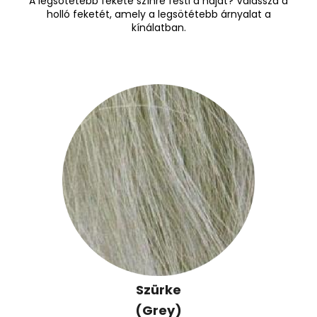
A legsötétebb fekete színre festi a haját? Válassza a
holló feketét, amely a legsötétebb árnyalat a
kínálatban.
Szürke
(Grey)