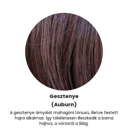
Gesztenye
(Auburn)
A gesztenye árnyalat mahagóni tónusú, illetve festett
hajra alkalmas. Így tökéletesen illeszkedik a barna
hajhoz, a vöröstől a liláig.