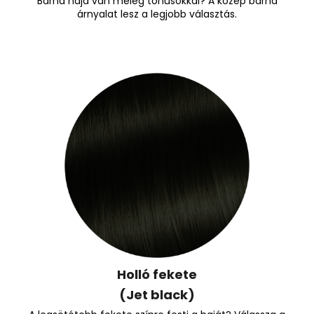
Barna haja van meleg tónusokkal? A közép barna
árnyalat lesz a legjobb választás.
Holló fekete
(Jet black)