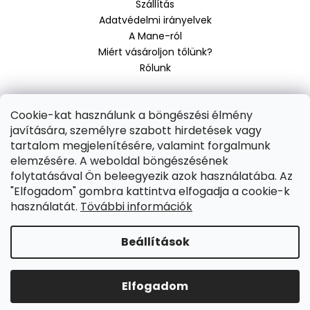
Szállítás
c
Adatvédelmi irányelvek
A Mane-ról
Miért vásároljon tőlünk?
Rólunk
Cookie-kat használunk a böngészési élmény
Elfogadjuk az online fizetéseket:
javítására, személyre szabott hirdetések vagy
Shoptet készítette
tartalom megjelenítésére, valamint forgalmunk
elemzésére. A weboldal böngészésének
Copyright 2026
SuruHajat.hu
. Minden jog fenntartva.
Süti
folytatásával Ön beleegyezik azok használatába. Az
beállítások szerkesztése
"Elfogadom" gombra kattintva elfogadja a cookie-k
használatát.
Tövábbi információk
Beállítások
Elfogadom