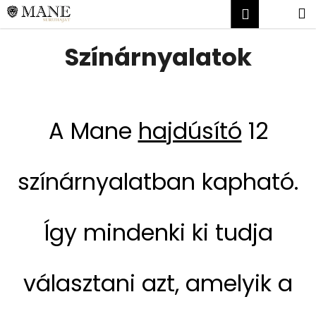
K
Ugrás
Kosár
M
Bejelent
a
o
fő
Vissza
Vissza
s
tartalomhoz
Színárnyalatok
á
M
r
i
t
A Mane
hajdúsító
12
k
e
r
színárnyalatban kapható.
e
s
?
Így mindenki ki tudja
választani azt, amelyik a
KERESÉS