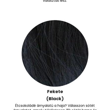
választás lesz.
Fekete
(Black)
Étcsokoládé árnyalatú a haja? Válasszon sötét