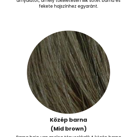
árnyalatot, amely tökéletesen illik sötét barna és
fekete hajszínhez egyaránt.
Közép barna
(Mid brown)