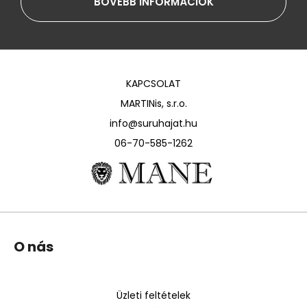
BŐVEBB INFORMÁCIÓK
KAPCSOLAT
MARTINis, s.r.o.
info@suruhajat.hu
06-70-585-1262
L
O nás
á
b
l
Üzleti feltételek
é