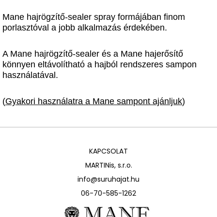
Mane hajrögzítő-sealer spray formájában finom
porlasztóval a jobb alkalmazás érdekében.
A Mane hajrögzítő-sealer és a Mane hajerősítő
könnyen eltávolítható a hajból rendszeres sampon
használatával.
(
Gyakori használatra a Mane sampont ajánljuk
)
KAPCSOLAT
MARTINis, s.r.o.
info@suruhajat.hu
06-70-585-1262