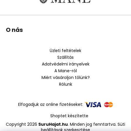
L
O nás
á
b
l
Üzleti feltételek
é
Szállítás
c
Adatvédelmi irányelvek
A Mane-ról
Miért vásároljon tőlünk?
Rólunk
Elfogadjuk az online fizetéseket:
Shoptet készítette
Copyright 2026
SuruHajat.hu
. Minden jog fenntartva.
Süti
beállítások szerkesztése