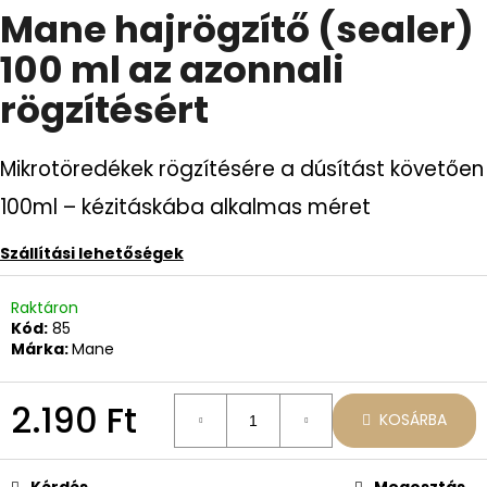
Mane hajrögzítő (sealer)
átlagos
értékelése
100 ml az azonnali
5-
A
ből
j
rögzítésért
0,0
á
csillag.
n
l
Mikrotöredékek rögzítésére a dúsítást követően
j
100ml – kézitáskába alkalmas méret
u
k
Szállítási lehetőségek
MANE
Raktáron
HAJERŐSÍTŐ
Kód:
85
200
Márka:
Mane
ML
SPRAY
AZ
AZONNALI
2.190 Ft
KOSÁRBA
HAJDÚSÍTÁSÉRT
Egységár:
12.490
Ft
Kérdés
Megosztás