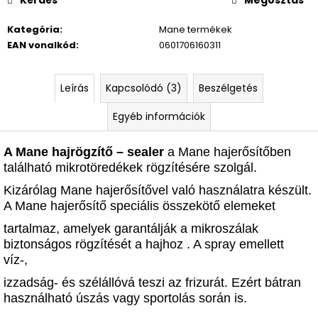
Kategória
:
Mane termékek
EAN vonalkód
:
0601706160311
Leírás
Kapcsolódó (3)
Beszélgetés
Egyéb információk
A Mane hajrögzítő – sealer
a Mane hajerősítőben
található mikrotöredékek rögzítésére szolgál.
Kizárólag Mane hajerősítővel való használatra készült.
A Mane hajerősítő speciális összekötő elemeket
tartalmaz, amelyek garantálják a mikroszálak
biztonságos rögzítését a hajhoz . A spray emellett
víz-,
izzadság- és szélállóvá teszi az frizurát. Ezért bátran
használható úszás vagy sportolás során is.