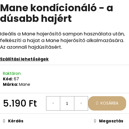
Mane kondícionáló - a
átlagos
értékelése
dúsabb hajért
5-
A
ből
j
0,0
á
csillag.
Ideális a Mane hajerősítő sampon használata után,
n
felkészíti a hajat a Mane hajerősítő alkalmazására.
l
Az azonnali hajdúsításért.
j
u
Szállítási lehetőségek
k
Raktáron
MANE
Kód:
67
KEZDŐKÉSZLET
Márka:
Mane
15.480
Ft
5.190 Ft
KOSÁRBA
Egységár:
Kérdés
Megosztás