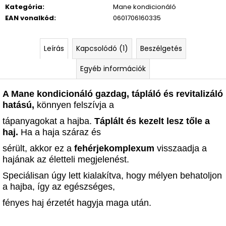
Kategória
:
Mane kondicionáló
EAN vonalkód
:
0601706160335
Leírás
Kapcsolódó (1)
Beszélgetés
Egyéb információk
A Mane kondicionáló gazdag, tápláló és revitalizáló
hatású,
könnyen felszívja a
tápanyagokat a hajba.
Táplált és kezelt lesz tőle a
haj.
Ha a haja száraz és
sérült, akkor ez a
fehérjekomplexum
visszaadja a
hajának az életteli megjelenést.
Speciálisan úgy lett kialakítva, hogy mélyen behatoljon
a hajba, így az egészséges,
fényes haj érzetét hagyja maga után
.