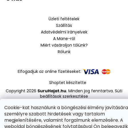
á
b
l
Üzleti feltételek
é
Szállítás
c
Adatvédelmi irányelvek
A Mane-ról
Miért vásároljon tőlünk?
Rólunk
Elfogadjuk az online fizetéseket:
Shoptet készítette
Copyright 2026
SuruHajat.hu
. Minden jog fenntartva.
Süti
beállítások szerkesztése
Cookie-kat használunk a böngészési élmény javítására
személyre szabott hirdetések vagy tartalom
megjelenítésére, valamint forgalmunk elemzésére. A
weboldal böngészésének folytatásával Ön beleegyezik