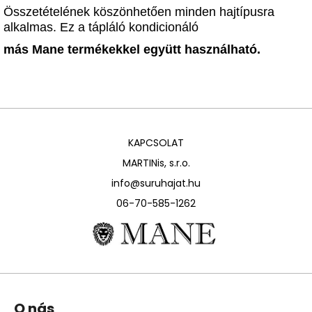
Összetételének köszönhetően minden hajtípusra
alkalmas. Ez a tápláló kondicionáló
más Mane termékekkel együtt használható.
KAPCSOLAT
MARTINis, s.r.o.
info@suruhajat.hu
06-70-585-1262
L
O nás