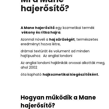
hajerősítő?
A Mane hajerősítő
egy kozmetikai termék
vékony és ritka hajra
.
Azonnal növeli a
haj sűrűségét
, természetes
eredményt hozva létre,
drámai textúrát és volument ad minden
hajtípushoz. Az angliai londoni
Az angliai londoni hajklinikák orvosai alkották meg,
ahol 2002
óta kapható
hajkozmetikai kiegészítőként.
Hogyan működik a Mane
hajerősítő?