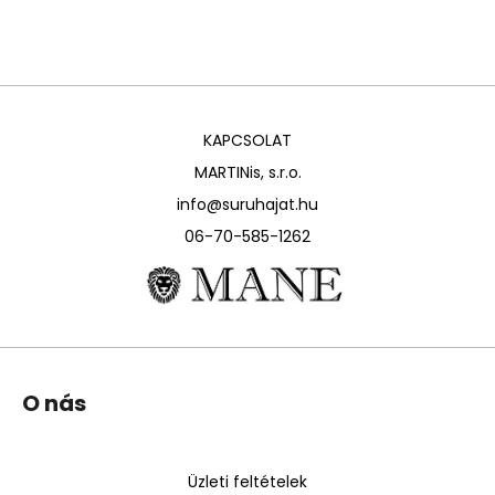
KAPCSOLAT
MARTINis, s.r.o.
info@suruhajat.hu
06-70-585-1262
L
O nás
á
b
l
Üzleti feltételek