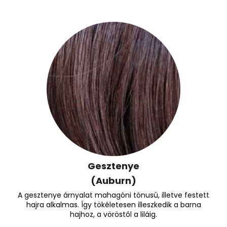
Gesztenye
(Auburn)
A gesztenye árnyalat mahagóni tónusú, illetve festett
hajra alkalmas. Így tökéletesen illeszkedik a barna
hajhoz, a vöröstől a liláig.