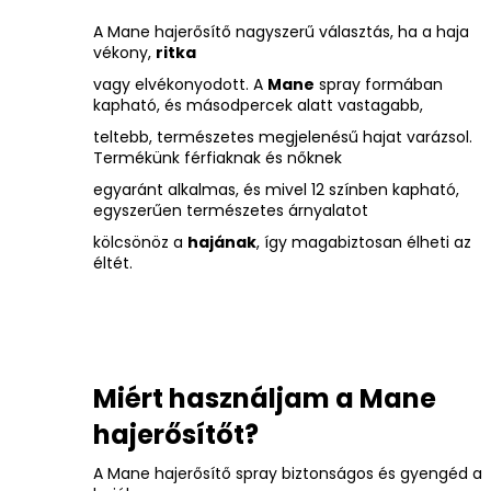
A Mane hajerősítő nagyszerű választás, ha a haja
vékony,
ritka
vagy elvékonyodott. A
Mane
spray formában
kapható, és másodpercek alatt vastagabb,
teltebb, természetes megjelenésű hajat varázsol.
Termékünk férfiaknak és nőknek
egyaránt alkalmas, és mivel 12 színben kapható,
egyszerűen természetes árnyalatot
kölcsönöz a
hajának
, így magabiztosan élheti az
éltét.
Miért használjam a Mane
hajerősítőt?
A Mane hajerősítő spray biztonságos és gyengéd a