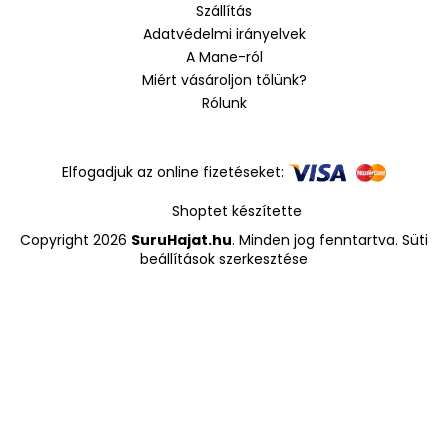
é
Szállítás
c
Adatvédelmi irányelvek
A Mane-ról
Miért vásároljon tőlünk?
Rólunk
Elfogadjuk az online fizetéseket:
Shoptet készítette
Copyright 2026
SuruHajat.hu
. Minden jog fenntartva.
Süti
beállítások szerkesztése