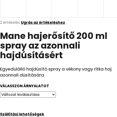
A
j
A
2 értékelés
Ugrás az értékeléshez
á
termék
n
Mane hajerősítő 200 ml
átlagos
értékelése
l
spray az azonnali
5-
j
ből
u
hajdúsításért
5,0
k
csillag.
Egyedülálló hajdúsító spray a vékony vagy ritka haj
MANE
azonnali dúsítására
UTAZÓKÉSZLET
AZ
AZONNALI
VÁLASSZON ÁRNYALATOT
HAJDÚSÍTÁSÉRT
16.370
Ft
Szállítási lehetőségek