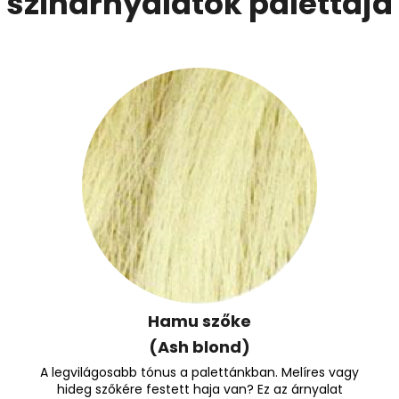
színárnyalatok palettája
Hamu szőke
(Ash blond)
A legvilágosabb tónus a palettánkban. Melíres vagy
hideg szőkére festett haja van? Ez az árnyalat