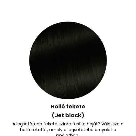
Holló fekete
(Jet black)
A legsötétebb fekete színre festi a haját? Válassza a
holló feketét, amely a legsötétebb árnyalat a
kínálatban .