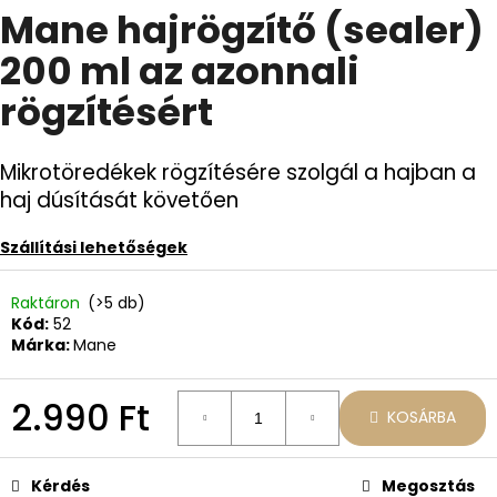
Mane hajrögzítő (sealer)
átlagos
értékelése
200 ml az azonnali
5-
A
ből
j
rögzítésért
0,0
á
csillag.
n
l
Mikrotöredékek rögzítésére szolgál a hajban a
j
haj dúsítását követően
u
k
Szállítási lehetőségek
AJÁNDÉKCSOMAG
Raktáron
(>5 db)
A
Kód:
52
DÚSABB
Márka:
Mane
FRIZÚRÁÉRT
-
SZETT
2.990 Ft
KOSÁRBA
29.450
Ft
Egységár:
Kérdés
Megosztás