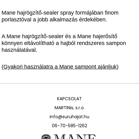
Mane hajrögzítő-sealer spray formájában finom
porlasztóval a jobb alkalmazás érdekében.
A Mane hajrögzítő-sealer és a Mane hajerősítő
könnyen eltávolítható a hajból rendszeres sampon
használatával.
(
Gyakori használatra a Mane sampont ajánljuk
)
KAPCSOLAT
MARTINis, s.r.o.
info@suruhajat.hu
06-70-585-1262