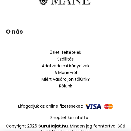
L
O nás
á
b
l
Üzleti feltételek
é
Szállítás
c
Adatvédelmi irányelvek
A Mane-ról
Miért vásároljon tőlünk?
Rólunk
Elfogadjuk az online fizetéseket:
Shoptet készítette
Copyright 2026
SuruHajat.hu
. Minden jog fenntartva.
Süti