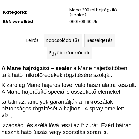
Mane 200 ml hajrögzítő
Kategória
:
(sealer)
EAN vonalkód
:
0601706160175
Leírás
Kapcsolódó (3)
Beszélgetés
Egyéb információk
A Mane hajrögzítő – sealer
a Mane hajerősítőben
található mikrotöredékek rögzítésére szolgál.
Kizárólag Mane hajerősítővel való használatra készült.
A Mane hajerősítő speciális összekötő elemeket
tartalmaz, amelyek garantálják a mikroszálak
biztonságos rögzítését a hajhoz . A spray emellett
víz-,
izzadság- és szélállóvá teszi az frizurát. Ezért bátran
használható úszás vagy sportolás során is.