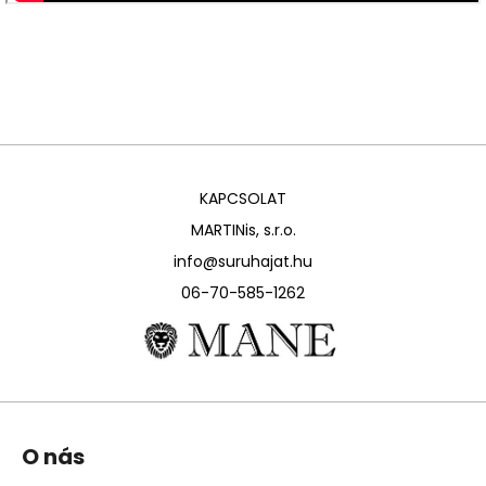
KAPCSOLAT
MARTINis, s.r.o.
info@suruhajat.hu
06-70-585-1262
L
O nás
á