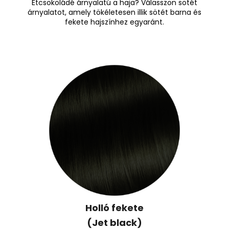
Étcsokoládé árnyalatú a haja? Válasszon sötét
árnyalatot, amely tökéletesen illik sötét barna és
fekete hajszínhez egyaránt.
Holló fekete
(Jet black)