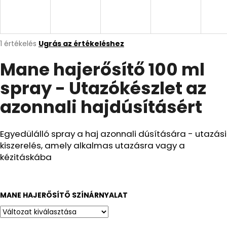
A
j
A
1 értékelés
Ugrás az értékeléshez
á
termék
n
Mane hajerősítő 100 ml
átlagos
értékelése
l
spray - Utazókészlet az
5-
j
ből
u
azonnali hajdúsításért
5,0
k
csillag.
Egyedülálló spray a haj azonnali dúsítására - utazási
CSOMAG:
kiszerelés, amely alkalmas utazásra vagy a
2X
MANE
kézitáskába
HAJERŐSÍTŐ
AZ
AZONNALI
HAJDÚSÍTÁSÉRT
MANE HAJERŐSÍTŐ SZÍNÁRNYALAT
+
INGYENES
RÖGZÍTŐ