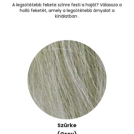
A legsötétebb fekete színre festi a haját? Válassza a
holló feketét, amely a legsötétebb árnyalat a
kínálatban .
Szürke
(Grey)