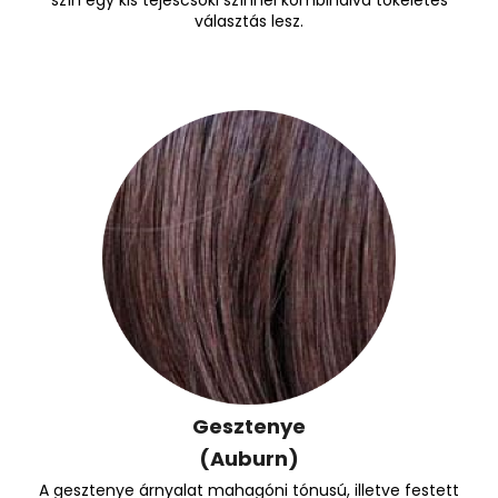
szín egy kis tejescsoki színnel kombinálva tökéletes
választás lesz.
Gesztenye
(Auburn)
A gesztenye árnyalat mahagóni tónusú, illetve festett