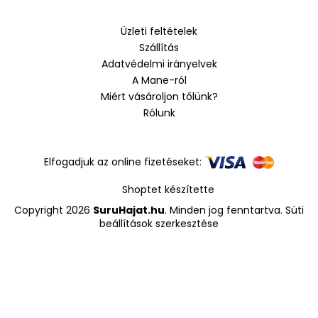
b
l
Üzleti feltételek
é
Szállítás
c
Adatvédelmi irányelvek
A Mane-ról
Miért vásároljon tőlünk?
Rólunk
Elfogadjuk az online fizetéseket:
Shoptet készítette
Copyright 2026
SuruHajat.hu
. Minden jog fenntartva.
Süti
beállítások szerkesztése