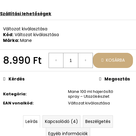
24.980
Ft
Korábbi:
Szállítási lehetőségek
27.970
Ft
Változat kiválasztása
Kód:
Változat kiválasztása
Márka:
Mane
8.990 Ft
KOSÁRBA
Egységár:
Kérdés
Megosztás
Mane 100 ml hajerősítő
Kategória
:
spray – Utazókészlet
EAN vonalkód
:
Változat kiválasztása
Leírás
Kapcsolódó (4)
Beszélgetés
Egyéb információk