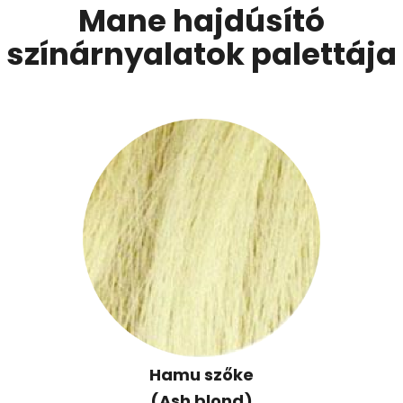
Mane hajdúsító
színárnyalatok palettája
Hamu szőke
(Ash blond)