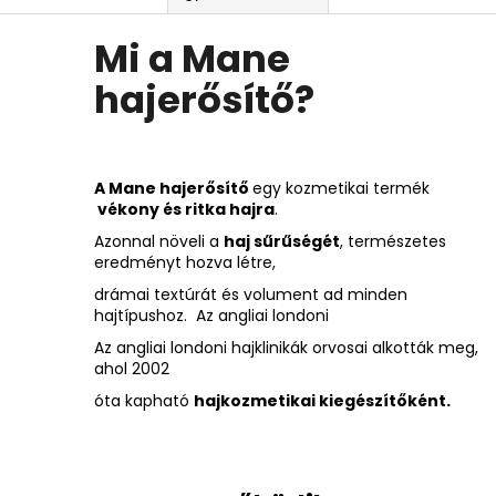
Mi a Mane
hajerősítő?
A Mane hajerősítő
egy kozmetikai termék
vékony és ritka hajra
.
Azonnal növeli a
haj sűrűségét
, természetes
eredményt hozva létre,
drámai textúrát és volument ad minden
hajtípushoz. Az angliai londoni
Az angliai londoni hajklinikák orvosai alkották meg,
ahol 2002
óta kapható
hajkozmetikai kiegészítőként.