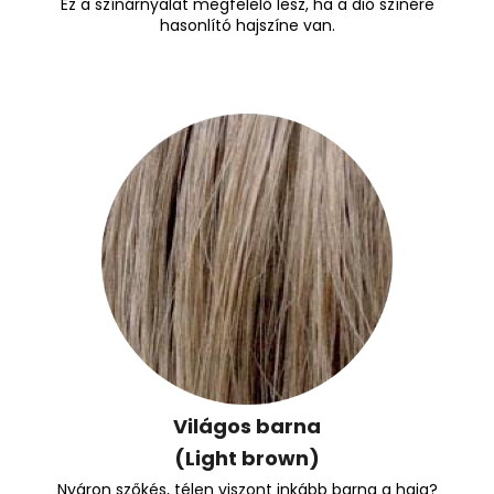
Ez a színárnyalat megfelelő lesz, ha a dió színére
hasonlító hajszíne van.
Világos barna
(Light brown)
Nyáron szőkés, télen viszont inkább barna a haja?