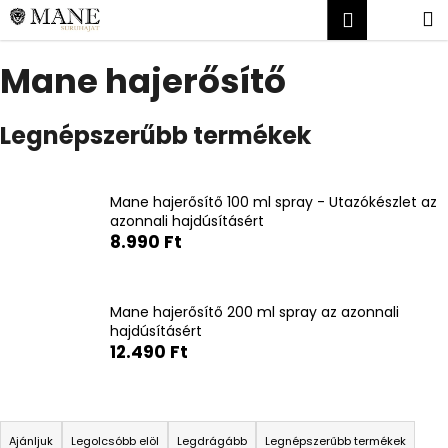
K
Ugrás
Kosár
M
Bejelent
a
o
fő
Vissza
Vissza
s
tartalomhoz
Mane hajerősítő
á
M
r
Legnépszerűbb termékek
i
t
k
Mane hajerősítő 100 ml spray - Utazókészlet az
e
azonnali hajdúsításért
r
8.990 Ft
e
s
?
Mane hajerősítő 200 ml spray az azonnali
hajdúsításért
12.490 Ft
T
KERESÉS
e
Ajánljuk
Legolcsóbb elöl
Legdrágább
Legnépszerűbb termékek