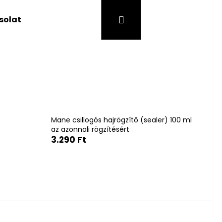
Bejelentkezés
Kosár
solat
Mane csillogós hajrögzítő (sealer) 100 ml
az azonnali rögzítésért
3.290 Ft
Következő