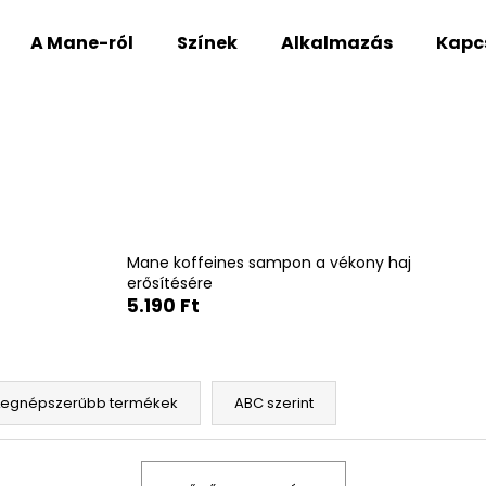
A Mane-ról
Színek
Alkalmazás
Kapc
Mit keres?
KERESÉS
Mane koffeines sampon a vékony haj
erősítésére
Ajánljuk
5.190 Ft
Legnépszerűbb termékek
ABC szerint