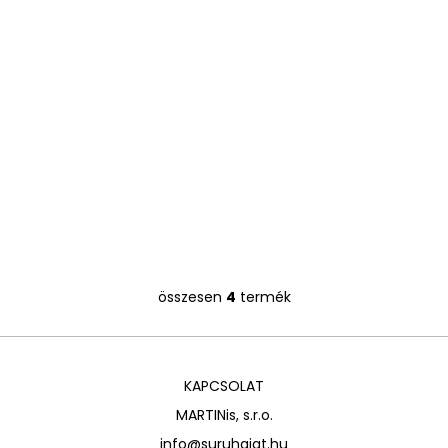
összesen
4
termék
L
i
s
t
KAPCSOLAT
a
i
MARTINis, s.r.o.
r
info@suruhajat.hu