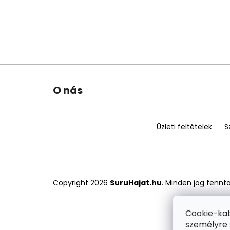
L
O nás
á
b
l
Üzleti feltételek
S
é
c
Copyright 2026
SuruHajat.hu
. Minden jog fennt
Cookie-kat
személyre 