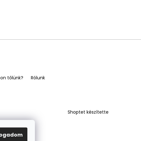
jon tőlünk?
Rólunk
Shoptet készítette
fogadom